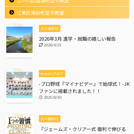
江戸川区臨海町空手教室
江東区南砂町空手教室
日々是好日
2026年3月 進学・就職の嬉しい報告
2026/4/15
mami'sブログ
-プロ野球『マイナビデー』で始球式！-JK
ファンに掲載されました！！
2025/8/30
日々是好日
『ジェームズ・クリアー式 複利で伸びる