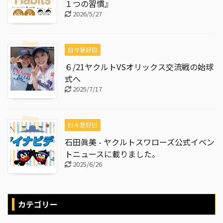
１つの習慣』
2026/5/27
日々是好日
６/21ヤクルトVSオリックス交流戦の始球
式へ
2025/7/17
日々是好日
石田眞美 - ヤクルトスワローズ公式イベン
トニュースに載りました。
2025/6/26
カテゴリー