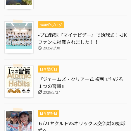
mami'sブログ
-プロ野球『マイナビデー』で始球式！-JK
ファンに掲載されました！！
2025/8/30
日々是好日
『ジェームズ・クリアー式 複利で伸びる
１つの習慣』
2026/5/27
日々是好日
６/21ヤクルトVSオリックス交流戦の始球
式へ